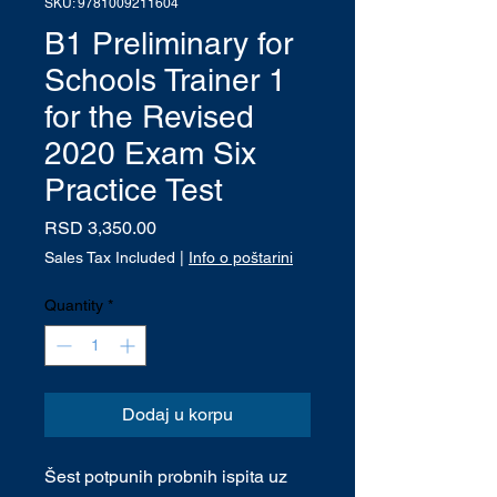
SKU: 9781009211604
B1 Preliminary for
Schools Trainer 1
for the Revised
2020 Exam Six
Practice Test
Price
RSD 3,350.00
Sales Tax Included
|
Info o poštarini
Quantity
*
Dodaj u korpu
Šest potpunih probnih ispita uz