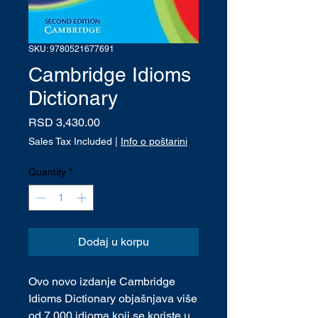
SKU: 9780521677691
Cambridge Idioms
Dictionary
Price
RSD 3,430.00
Sales Tax Included
|
Info o poštarini
Quantity
*
Dodaj u korpu
Ovo novo izdanje Cambridge
Idioms Dictionary objašnjava više
od 7.000 idioma koji se koriste u