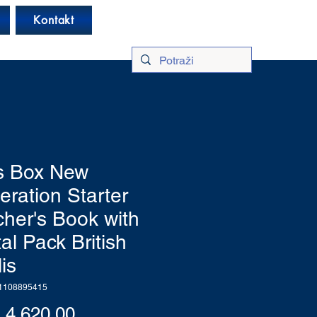
Log In
Kontakt
's Box New
ration Starter
her's Book with
tal Pack British
is
1108895415
Price
4,620.00