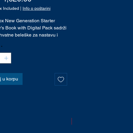
x Included
|
Info o poštarini
ox New Generation Starter
's Book with Digital Pack sadrži
vatne beleške za nastavu i
e udžbenika za referencu, kao i
*
 aktivnosti, ideje za nastavu i
veni kod za pristup digitalnom
u kako bi inspirisao i nastavnike
ke.
 u korpu
NOVO