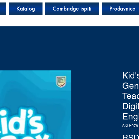
Katalog
Cambridge ispiti
Prodavnica
Kid
Gene
Teac
Digi
Engl
SKU: 978
RSD 