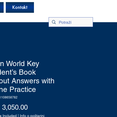
Log In
Kontakt
n World Key
dent’s Book
out Answers with
ne Practice
1108658782
Price
3,050.00
x Included
|
Info o poštarini