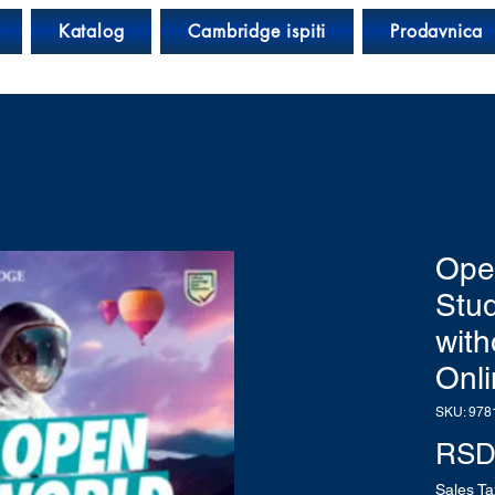
Katalog
Cambridge ispiti
Prodavnica
Ope
Stu
with
Onli
SKU: 978
RSD 
Sales Ta