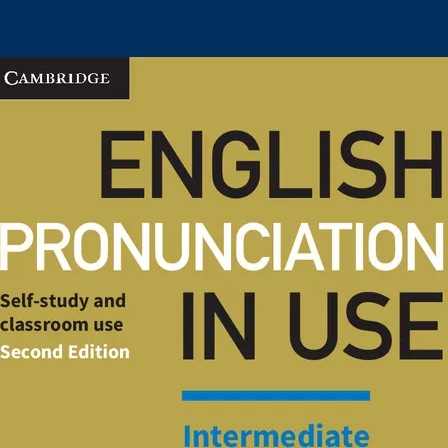
posve?e
injenic
Delovi 
poznava
snimke 
uobi?aj
dok mob
pre ili
pokretu
AUTH
Anna Co
Susan 
ISBN9