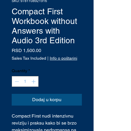
SKU: 9781108921916
Compact First
Workbook without
Answers with
Audio 3rd Edition
Price
RSD 1,500.00
Sales Tax Included
|
Info o poštarini
Quantity
*
Dodaj u korpu
Compact First nudi intenzivnu
reviziju i praksu kako bi se brzo
maksimizovala performansa na