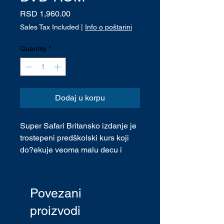
Price
RSD 1,960.00
Sales Tax Included
|
Info o poštarini
Quantity
*
Dodaj u korpu
Super Safari Britansko izdanje je
trostepeni predškolski kurs koji
do?ekuje veoma malu decu i
uvodi ih u engleski jezik kroz pri?
e, pesme i obilno vreme za igru,
dok podržava njihov kognitivni,
Povezani
motori?ki i socijalni razvoj.
proizvodi
Zajedno sa Poli, deca tako?e
otkrivaju fascinantan svet oko